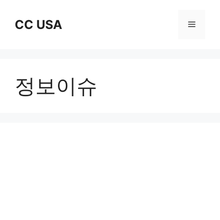
Skip
to
CC USA
Menu
content
정보이슈