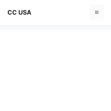
Skip
to
CC USA
Menu
content