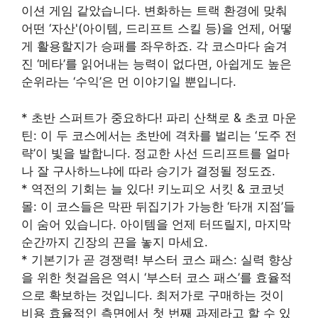
이션 게임 같았습니다. 변화하는 트랙 환경에 맞춰
어떤 ‘자산'(아이템, 드리프트 스킬 등)을 언제, 어떻
게 활용할지가 승패를 좌우하죠. 각 코스마다 숨겨
진 ‘메타’를 읽어내는 능력이 없다면, 아쉽게도 높은
순위라는 ‘수익’은 먼 이야기일 뿐입니다.
* 초반 스퍼트가 중요하다! 파리 산책로 & 초코 마운
틴: 이 두 코스에서는 초반에 격차를 벌리는 ‘도주 전
략’이 빛을 발합니다. 정교한 사선 드리프트를 얼마
나 잘 구사하느냐에 따라 승기가 결정될 정도죠.
* 역전의 기회는 늘 있다! 키노피오 서킷 & 코코넛
몰: 이 코스들은 막판 뒤집기가 가능한 ‘타개 지점’들
이 숨어 있습니다. 아이템을 언제 터뜨릴지, 마지막
순간까지 긴장의 끈을 놓지 마세요.
* 기본기가 곧 경쟁력! 부스터 코스 패스: 실력 향상
을 위한 첫걸음은 역시 ‘부스터 코스 패스’를 효율적
으로 확보하는 것입니다. 최저가로 구매하는 것이
비용 효율적인 측면에서 첫 번째 과제라고 할 수 있