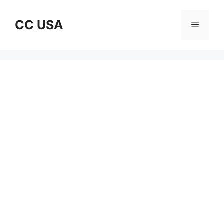
Skip
to
CC USA
Menu
content