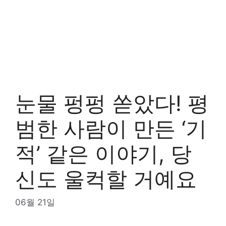
눈물 펑펑 쏟았다! 평
범한 사람이 만든 ‘기
적’ 같은 이야기, 당
신도 울컥할 거예요
06월 21일