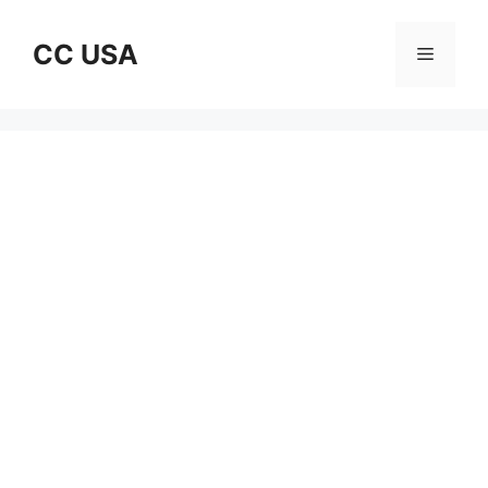
Skip
to
CC USA
Menu
content