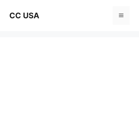
Skip
to
CC USA
Menu
content