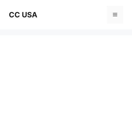
Skip
to
CC USA
Menu
content